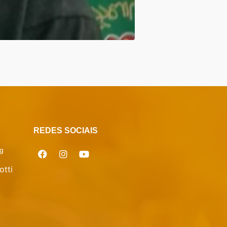
REDES SOCIAIS
g
otti