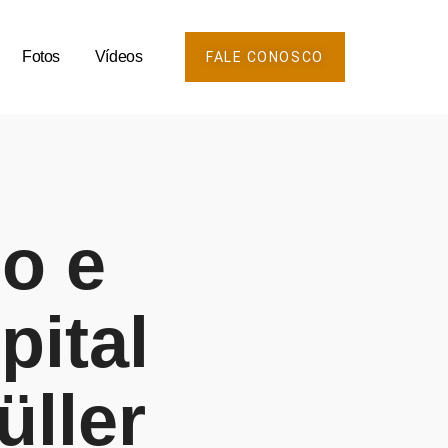
Fotos
Vídeos
FALE CONOSCO
o e
pital
üller