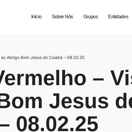
Início
Sobre Nós
Grupos
Entidades
a ao Abrigo Bom Jesus de Cuiabá – 08.02.25
ermelho – Vi
 Bom Jesus d
– 08.02.25