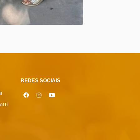
REDES SOCIAIS
g
otti