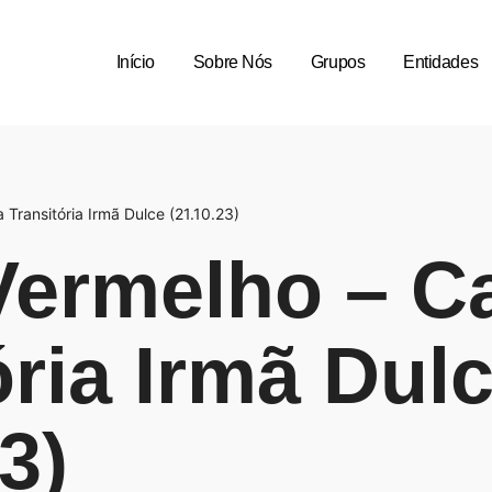
Início
Sobre Nós
Grupos
Entidades
Transitória Irmã Dulce (21.10.23)
Vermelho – C
ória Irmã Dul
3)