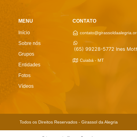
MENU
CONTATO
Início
contato@girassoldaalegria.or
Sobre nós
(65) 99228-5772 Ines Mott
Grupos
Cuiabá - MT
Entidades
Fotos
Vídeos
Todos os Direitos Reservados - Girassol da Alegria