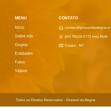
MENU
CONTATO
Início
contato@girassoldaalegria.or
Sobre nós
(65) 99228-5772 Ines Motti
Grupos
Cuiabá - MT
Entidades
Fotos
Vídeos
Todos os Direitos Reservados - Girassol da Alegria