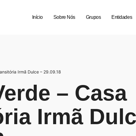
Início
Sobre Nós
Grupos
Entidades
nsitória Irmã Dulce – 29.09.18
erde – Casa
ória Irmã Dulc