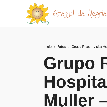
Início
Fotos
Grupo Roxo – visita Hos
Grupo R
Hospita
Muller –