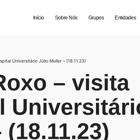
Início
Sobre Nós
Grupos
Entidades
pital Universitário Júlio Muller – (18.11.23)
oxo – visita
l Universitári
 (18.11.23)