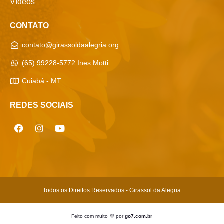
Vídeos
CONTATO
contato@girassoldaalegria.org
(65) 99228-5772 Ines Motti
Cuiabá - MT
REDES SOCIAIS
Todos os Direitos Reservados - Girassol da Alegria
Feito com muito 💜 por
go7.com.br