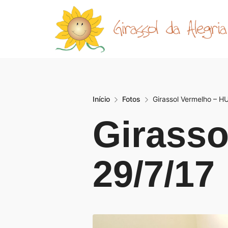
Início
Fotos
Girassol Vermelho – H
Girass
29/7/17