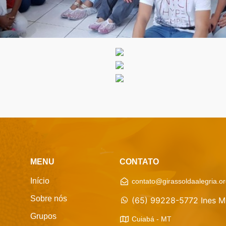
MENU
CONTATO
Início
contato@girassoldaalegria.or
Sobre nós
(65) 99228-5772 Ines M
Grupos
Cuiabá - MT