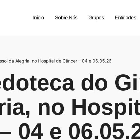
Início
Sobre Nós
Grupos
Entidades
ssol da Alegria, no Hospital de Câncer – 04 e 06.05.26
doteca do Gi
ria, no Hospit
– 04 e 06.05.