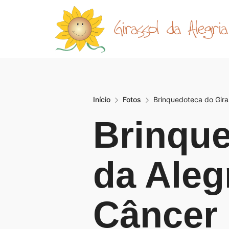
Início
Fotos
Brinquedoteca do Gira
Brinque
da Aleg
Câncer 