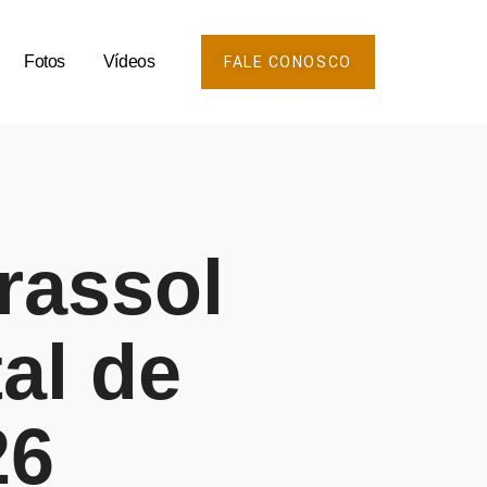
Fotos
Vídeos
FALE CONOSCO
rassol
al de
26